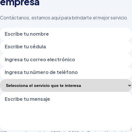
empresa
normativo.
tamaño y sector de tu empresa, y firmamos un convenio de
servicios. Nos encargamos de todo el proceso operativo, sin
Contáctanos, estamos aquí para brindarte el mejor servicio.
afectar tu flujo de caja.